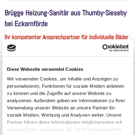
Brügge Heizung-Sanitär aus Thumby-Sieseby
bei Eckernförde
Ihr kompetenter Ansprechpartner für individuelle Bäder
und warme Häuser
Ihr Brügge Sanitär-Heizung in Sieseby - kompetenter
Ansprechpartner für individuelle Bäder und warme Häuser.
Diese Webseite verwendet Cookies
Heizungsbau umfasst nicht nur alles, was Wärme
Wir verwenden Cookies, um Inhalte und Anzeigen zu
spendet, sondern bezieht auch den allgemeinen Bereich
personalisieren, Funktionen für soziale Medien anbieten
zu können und die Zugriffe auf unsere Website zu
Sanitär mit ein. Ihr Heizungsfachbetrieb steht Ihnen bei
analysieren. Außerdem geben wir Informationen zu Ihrer
Renovierungs- und Erneuerungsarbeiten wie auch beim
Verwendung unserer Website an unsere Partner für
Neubau zur Verfügung.
soziale Medien, Werbung und Analysen weiter. Unsere
Partner führen diese Informationen möglicherweise mit
Wir freuen uns auf Sie!
weiteren Daten zusammen, die Sie ihnen bereitgestellt