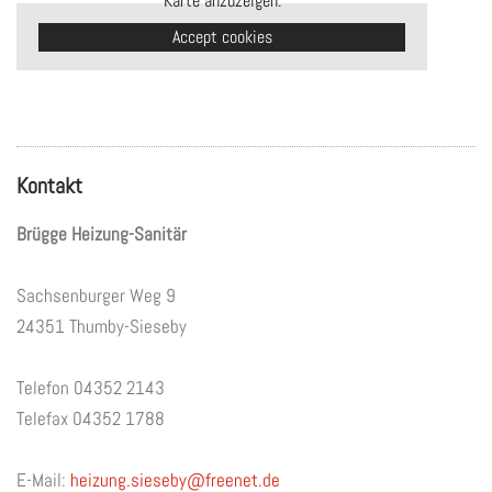
Karte anzuzeigen.
Accept cookies
Kontakt
Brügge Heizung-Sanitär
Sachsenburger Weg 9
24351 Thumby-Sieseby
Telefon
04352 2143
Telefax 04352 1788
E-Mail:
heizung.sieseby@freenet.de